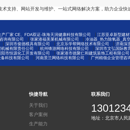
技术支持、网站开发与维护、一站式网络解决方案，助力企业快
|
产厂家 CE、FDA双证-珠海天润健康科技有限公司
江苏亚卓新型建材
|
|
咨询有限公司
张家港福美莱机械有限公司
冷油器_热力除氧器_真
|
|
|
深圳市俊德模具有限公司
北京乐学帮网络技术有限公司
济南深
|
|
程机械有限责任公司
杭州锋游网络科技有限公司
深圳市文弘国际教
|
襄阳市恒源化工开发有限公司
张家港市德聚仁和建筑装饰工程有限公司
|
|
设备科技有限公司
河南景兰网络科技有限公司
广州精领企业管理咨
快捷导航
联系我们
130123
关于我们
客户案例
地址：
北京市人民
生产能力