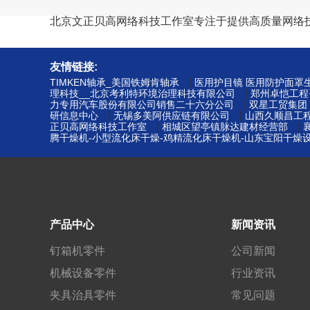
北京文正贝高网络科技工作室专注于提供高质量网络
友情链接:
|
TIMKEN轴承_美国铁姆肯轴承
医用护目镜 医用防护面罩生
|
理科技__北京考利特环境治理科技有限公司
郑州卓恺工程
|
力专用汽车股份有限公司销售二十六分公司
双星工贸集团
|
|
研信息中心
无锡多美阿供应链有限公司
山西久顺昌工
|
|
正贝高网络科技工作室
相城区望亭镇脉达建材经营部
腾干燥机-小型流化床干燥-鸡精流化床干燥机-山东宝阳干燥
产品中心
新闻资讯
钉箱机零件
公司新闻
机械设备零件
行业资讯
夹具治具零件
常见问题