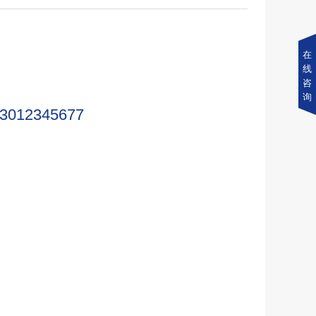
在
线
咨
询
3012345677