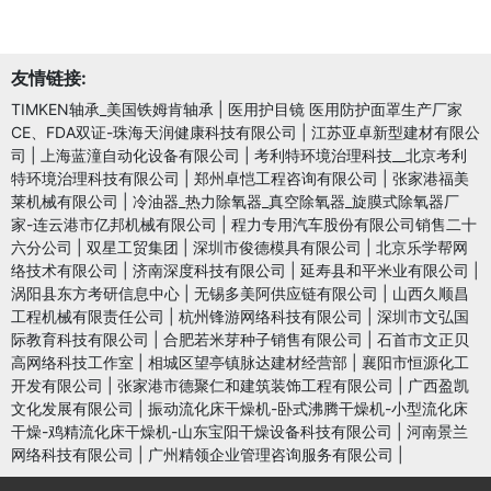
友情链接:
TIMKEN轴承_美国铁姆肯轴承
|
医用护目镜 医用防护面罩生产厂家
CE、FDA双证-珠海天润健康科技有限公司
|
江苏亚卓新型建材有限公
司
|
上海蓝潼自动化设备有限公司
|
考利特环境治理科技__北京考利
特环境治理科技有限公司
|
郑州卓恺工程咨询有限公司
|
张家港福美
莱机械有限公司
|
冷油器_热力除氧器_真空除氧器_旋膜式除氧器厂
家-连云港市亿邦机械有限公司
|
程力专用汽车股份有限公司销售二十
六分公司
|
双星工贸集团
|
深圳市俊德模具有限公司
|
北京乐学帮网
络技术有限公司
|
济南深度科技有限公司
|
延寿县和平米业有限公司
|
涡阳县东方考研信息中心
|
无锡多美阿供应链有限公司
|
山西久顺昌
工程机械有限责任公司
|
杭州锋游网络科技有限公司
|
深圳市文弘国
际教育科技有限公司
|
合肥若米芽种子销售有限公司
|
石首市文正贝
高网络科技工作室
|
相城区望亭镇脉达建材经营部
|
襄阳市恒源化工
开发有限公司
|
张家港市德聚仁和建筑装饰工程有限公司
|
广西盈凯
文化发展有限公司
|
振动流化床干燥机-卧式沸腾干燥机-小型流化床
干燥-鸡精流化床干燥机-山东宝阳干燥设备科技有限公司
|
河南景兰
网络科技有限公司
|
广州精领企业管理咨询服务有限公司
|