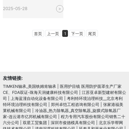
2025-05-28
>
首页
上一页
1
下一页
尾页
友情链接:
TIMKEN轴承_美国铁姆肯轴承
|
医用护目镜 医用防护面罩生产厂家
CE、FDA双证-珠海天润健康科技有限公司
|
江苏亚卓新型建材有限公
司
|
上海蓝潼自动化设备有限公司
|
考利特环境治理科技__北京考利
特环境治理科技有限公司
|
郑州卓恺工程咨询有限公司
|
张家港福美
莱机械有限公司
|
冷油器_热力除氧器_真空除氧器_旋膜式除氧器厂
家-连云港市亿邦机械有限公司
|
程力专用汽车股份有限公司销售二十
六分公司
|
双星工贸集团
|
深圳市俊德模具有限公司
|
北京乐学帮网
络技术有限公司
|
济南深度科技有限公司
|
延寿县和平米业有限公司
|