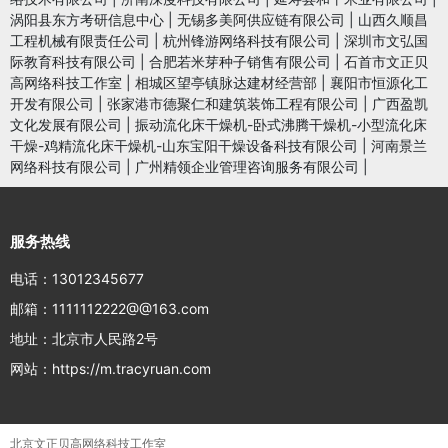
涡阳县东方考研信息中心
|
无锡多美阿供应链有限公司
|
山西久顺昌
工程机械有限责任公司
|
杭州锋游网络科技有限公司
|
深圳市文弘国
际教育科技有限公司
|
合肥若米芽种子销售有限公司
|
石首市文正贝
高网络科技工作室
|
相城区望亭镇脉达建材经营部
|
襄阳市恒源化工
开发有限公司
|
张家港市德聚仁和建筑装饰工程有限公司
|
广西盈凯
文化发展有限公司
|
振动流化床干燥机-卧式沸腾干燥机-小型流化床
干燥-鸡精流化床干燥机-山东宝阳干燥设备科技有限公司
|
河南景兰
网络科技有限公司
|
广州精领企业管理咨询服务有限公司
|
服务热线
电话：13012345677
邮箱：1111112222@@163.com
地址：北京市人民路2号
网站：https://m.tracyruan.com
北京文正贝高网络科技工作室