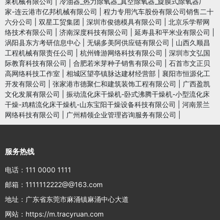
莱机械有限公司
|
冷油器_热力除氧器_真空除氧器_旋膜式除氧器厂
家-连云港市亿邦机械有限公司
|
程力专用汽车股份有限公司销售二十
六分公司
|
双星工贸集团
|
深圳市俊德模具有限公司
|
北京乐学帮网
络技术有限公司
|
济南深度科技有限公司
|
延寿县和平米业有限公司
|
涡阳县东方考研信息中心
|
无锡多美阿供应链有限公司
|
山西久顺昌
工程机械有限责任公司
|
杭州锋游网络科技有限公司
|
深圳市文弘国
际教育科技有限公司
|
合肥若米芽种子销售有限公司
|
石首市文正贝
高网络科技工作室
|
相城区望亭镇脉达建材经营部
|
襄阳市恒源化工
开发有限公司
|
张家港市德聚仁和建筑装饰工程有限公司
|
广西盈凯
文化发展有限公司
|
振动流化床干燥机-卧式沸腾干燥机-小型流化床
干燥-鸡精流化床干燥机-山东宝阳干燥设备科技有限公司
|
河南景兰
网络科技有限公司
|
广州精领企业管理咨询服务有限公司
|
服务热线
电话：111 0000 1111
邮箱：1111112222@@163.com
地址：广东省东莞市麻涌镇麻涌中心大道
网站：https://m.tracyruan.com