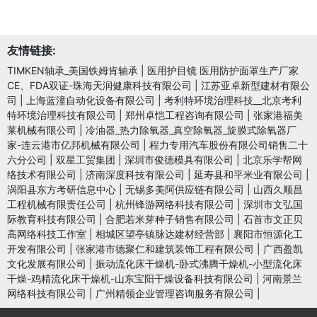
友情链接:
TIMKEN轴承_美国铁姆肯轴承
|
医用护目镜 医用防护面罩生产厂家
CE、FDA双证-珠海天润健康科技有限公司
|
江苏亚卓新型建材有限公
司
|
上海蓝潼自动化设备有限公司
|
考利特环境治理科技__北京考利
特环境治理科技有限公司
|
郑州卓恺工程咨询有限公司
|
张家港福美
莱机械有限公司
|
冷油器_热力除氧器_真空除氧器_旋膜式除氧器厂
家-连云港市亿邦机械有限公司
|
程力专用汽车股份有限公司销售二十
六分公司
|
双星工贸集团
|
深圳市俊德模具有限公司
|
北京乐学帮网
络技术有限公司
|
济南深度科技有限公司
|
延寿县和平米业有限公司
|
涡阳县东方考研信息中心
|
无锡多美阿供应链有限公司
|
山西久顺昌
工程机械有限责任公司
|
杭州锋游网络科技有限公司
|
深圳市文弘国
际教育科技有限公司
|
合肥若米芽种子销售有限公司
|
石首市文正贝
高网络科技工作室
|
相城区望亭镇脉达建材经营部
|
襄阳市恒源化工
开发有限公司
|
张家港市德聚仁和建筑装饰工程有限公司
|
广西盈凯
文化发展有限公司
|
振动流化床干燥机-卧式沸腾干燥机-小型流化床
干燥-鸡精流化床干燥机-山东宝阳干燥设备科技有限公司
|
河南景兰
网络科技有限公司
|
广州精领企业管理咨询服务有限公司
|