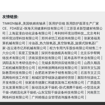
友情链接:
TIMKEN轴承_美国铁姆肯轴承
|
医用护目镜 医用防护面罩生产厂家
CE、FDA双证-珠海天润健康科技有限公司
|
江苏亚卓新型建材有限公
司
|
上海蓝潼自动化设备有限公司
|
考利特环境治理科技__北京考利
特环境治理科技有限公司
|
郑州卓恺工程咨询有限公司
|
张家港福美
莱机械有限公司
|
冷油器_热力除氧器_真空除氧器_旋膜式除氧器厂
家-连云港市亿邦机械有限公司
|
程力专用汽车股份有限公司销售二十
六分公司
|
双星工贸集团
|
深圳市俊德模具有限公司
|
北京乐学帮网
络技术有限公司
|
济南深度科技有限公司
|
延寿县和平米业有限公司
|
涡阳县东方考研信息中心
|
无锡多美阿供应链有限公司
|
山西久顺昌
工程机械有限责任公司
|
杭州锋游网络科技有限公司
|
深圳市文弘国
际教育科技有限公司
|
合肥若米芽种子销售有限公司
|
石首市文正贝
高网络科技工作室
|
相城区望亭镇脉达建材经营部
|
襄阳市恒源化工
开发有限公司
|
张家港市德聚仁和建筑装饰工程有限公司
|
广西盈凯
文化发展有限公司
|
振动流化床干燥机-卧式沸腾干燥机-小型流化床
干燥-鸡精流化床干燥机-山东宝阳干燥设备科技有限公司
|
河南景兰
网络科技有限公司
|
广州精领企业管理咨询服务有限公司
|