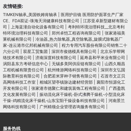
友情链接:
TIMKEN轴承_美国铁姆肯轴承
|
医用护目镜 医用防护面罩生产厂家
CE、FDA双证-珠海天润健康科技有限公司
|
江苏亚卓新型建材有限公
司
|
上海蓝潼自动化设备有限公司
|
考利特环境治理科技__北京考利
特环境治理科技有限公司
|
郑州卓恺工程咨询有限公司
|
张家港福美
莱机械有限公司
|
冷油器_热力除氧器_真空除氧器_旋膜式除氧器厂
家-连云港市亿邦机械有限公司
|
程力专用汽车股份有限公司销售二十
六分公司
|
双星工贸集团
|
深圳市俊德模具有限公司
|
北京乐学帮网
络技术有限公司
|
济南深度科技有限公司
|
延寿县和平米业有限公司
|
涡阳县东方考研信息中心
|
无锡多美阿供应链有限公司
|
山西久顺昌
工程机械有限责任公司
|
杭州锋游网络科技有限公司
|
深圳市文弘国
际教育科技有限公司
|
合肥若米芽种子销售有限公司
|
石首市文正贝
高网络科技工作室
|
相城区望亭镇脉达建材经营部
|
襄阳市恒源化工
开发有限公司
|
张家港市德聚仁和建筑装饰工程有限公司
|
广西盈凯
文化发展有限公司
|
振动流化床干燥机-卧式沸腾干燥机-小型流化床
干燥-鸡精流化床干燥机-山东宝阳干燥设备科技有限公司
|
河南景兰
网络科技有限公司
|
广州精领企业管理咨询服务有限公司
|
服务热线